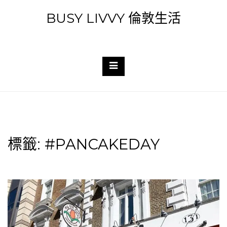
Skip
BUSY LIVVY 倫敦生活
to
content
標籤:
#PANCAKEDAY