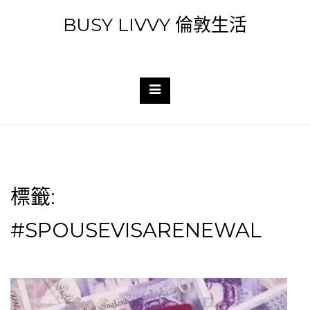
Skip
BUSY LIVVY 倫敦生活
to
content
標籤:
#SPOUSEVISARENEWAL