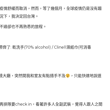
著疫情舒緩而取消，然而，等了幾個月，全球疫情仍是沒有趨
況下，我決定回台灣。
不過卻也不再熟悉的旅程。
洗手(70% alcohol) / Clinell濕紙巾(可消毒
能進出境大廳，突然間我和室友有點措手不及
，只能快速地說道
排隊要check in，看著許多人全副武裝，覺得人跟人之間