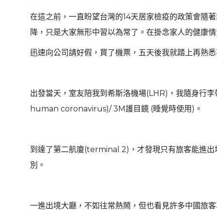
在這之前，一直盼望台灣的14天居家檢疫的政策會隨
降，只是大家無形中習以為常了。在掛念家人的健康情
迅速向公司請好假，買了機票，五天後我就踏上再熟悉
出發當天，室友陪我到希斯洛機場(LHR)，我隨身行李帶齊了: 乾
human coronavirus)/ 3M護目鏡 (睡覺時使用)。
到達了第二航廈(terminal 2)，才發現只有旅客
別。
一進出境大廳，不如往常熱鬧，但也看見許多中國旅客再