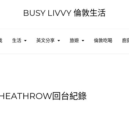
BUSY LIVVY 倫敦生活
搜
尋
關
我
生活
英文分享
旅遊
倫敦吃喝
廚
鍵
字
HEATHROW回台紀錄