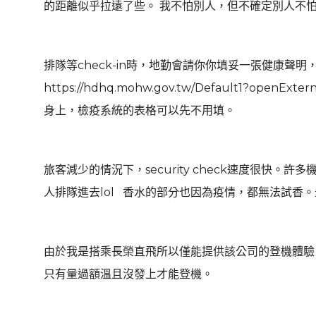
的距離似乎拉遠了些。 我不怕別人，但不確定別人不
排隊等check-in時，地勤會請你你填妥一張健康聲
https://hdhq.mohw.gov.tw/Default1?open
身上，檢疫系統的表格可以先不用填。
旅客減少的情況下，security check速度很快。
人排隊進去lol 香水的部分也因為疫情，都無法試香
由於我是搭乘長榮直飛所以僅能提供該公司的登機體驗
只有量過額溫且沒發上才能登機。