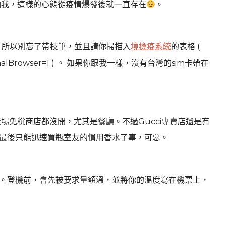
怕我，這樣的心態從疫情爆發後就一直存在
。
明，所以別忘了帶枝筆，並且請你掃描入
境檢疫系統
的表格 (
ExternalBrowser=1 ) 。 如果你跟我一樣，沒有台灣的sim卡帶在
許多機場免稅商店都沒開，尤其是餐廳。不過Gucci專賣店還是有
。最後只能迅速買瓶室友的慣用香水了事，可惡。
。登機前，會先被要求量額溫，並將你的溫度寫在機票上，